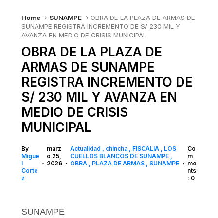
Home
SUNAMPE
OBRA DE LA PLAZA DE ARMAS DE
SUNAMPE REGISTRA INCREMENTO DE S/ 230 MIL Y
AVANZA EN MEDIO DE CRISIS MUNICIPAL
OBRA DE LA PLAZA DE
ARMAS DE SUNAMPE
REGISTRA INCREMENTO DE
S/ 230 MIL Y AVANZA EN
MEDIO DE CRISIS
MUNICIPAL
By
marz
Actualidad
chincha
FISCALIA
LOS
Co
Migue
o 25,
CUELLOS BLANCOS DE SUNAMPE
m
l
2026
OBRA
PLAZA DE ARMAS
SUNAMPE
me
•
•
•
Corte
nts
z
: 0
SUNAMPE