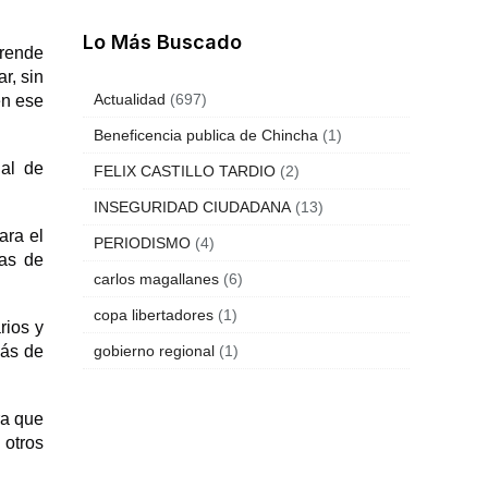
Lo Más Buscado
prende
r, sin
Actualidad
(697)
en ese
Beneficencia publica de Chincha
(1)
dal de
FELIX CASTILLO TARDIO
(2)
INSEGURIDAD CIUDADANA
(13)
ara el
PERIODISMO
(4)
mas de
carlos magallanes
(6)
copa libertadores
(1)
rios y
más de
gobierno regional
(1)
ra que
 otros