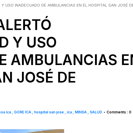
 Y USO INADECUADO DE AMBULANCIAS EN EL HOSPITAL SAN JOSÉ D
ALERTÓ
D Y USO
E AMBULANCIAS E
AN JOSÉ DE
esa ica
GORE ICA
hospital san jose
ica
MINSA
SALUD
Comments : 0
•