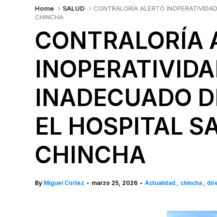
Home
SALUD
CONTRALORÍA ALERTÓ INOPERATIVIDAD
CHINCHA
CONTRALORÍA 
INOPERATIVIDA
INADECUADO D
EL HOSPITAL S
CHINCHA
By
Miguel Cortez
marzo 25, 2026
Actualidad
chincha
dir
•
•