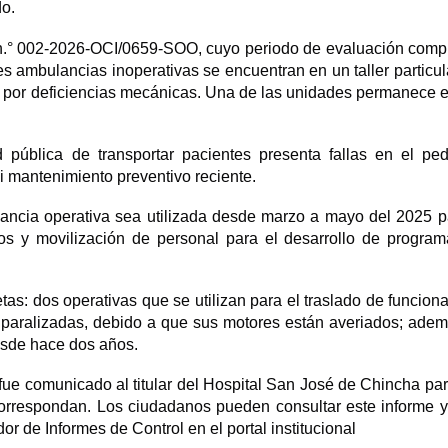
o.
o n.° 002-2026-OCI/0659-SOO, cuyo periodo de evaluación com
s ambulancias inoperativas se encuentran en un taller particula
as por deficiencias mecánicas. Una de las unidades permanece 
pública de transportar pacientes presenta fallas en el pe
i mantenimiento preventivo reciente.
lancia operativa sea utilizada desde marzo a mayo del 2025 p
s y movilización de personal para el desarrollo de progra
s: dos operativas que se utilizan para el traslado de funciona
paralizadas, debido a que sus motores están averiados; ade
desde hace dos años.
o fue comunicado al titular del Hospital San José de Chincha pa
correspondan. Los ciudadanos pueden consultar este informe y
or de Informes de Control en el portal institucional