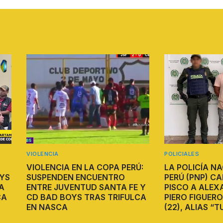
POLICIALES
A EN LA COPA PERÚ:
LA POLICÍA NACIONAL DEL
EN ENCUENTRO
PERÚ (PNP) CAPTURÓ EN
VENTUD SANTA FE Y
PISCO A ALEXANDER DEL
OYS TRAS TRIFULCA
PIERO FIGUEROA MENDÍVIL
A
(22), ALIAS “TUNCHE”