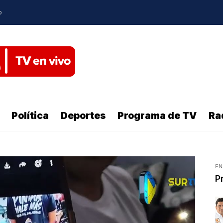
o
Política
Deportes
Programa de TV
Ra
EN
P