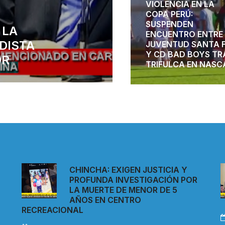
VIOLENCIA EN LA
COPA PERÚ:
SUSPENDEN
 LA
ENCUENTRO ENTRE
DISTA
JUVENTUD SANTA 
Y CD BAD BOYS TR
OR
TRIFULCA EN NASC
CHINCHA: EXIGEN JUSTICIA Y
PROFUNDA INVESTIGACIÓN POR
LA MUERTE DE MENOR DE 5
AÑOS EN CENTRO
RECREACIONAL