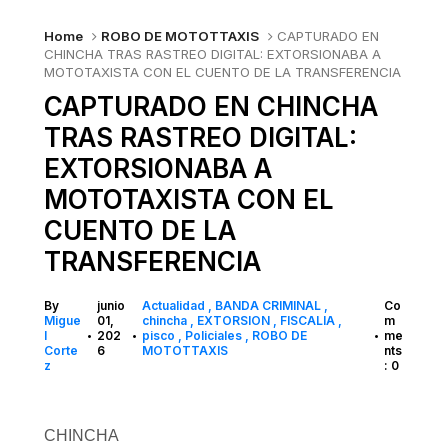
Home
ROBO DE MOTOTTAXIS
CAPTURADO EN
CHINCHA TRAS RASTREO DIGITAL: EXTORSIONABA A
MOTOTAXISTA CON EL CUENTO DE LA TRANSFERENCIA
CAPTURADO EN CHINCHA
TRAS RASTREO DIGITAL:
EXTORSIONABA A
MOTOTAXISTA CON EL
CUENTO DE LA
TRANSFERENCIA
By
junio
Actualidad
BANDA CRIMINAL
Co
Migue
01,
chincha
EXTORSION
FISCALIA
m
l
202
pisco
Policiales
ROBO DE
me
•
•
•
Corte
6
MOTOTTAXIS
nts
z
: 0
CHINCHA