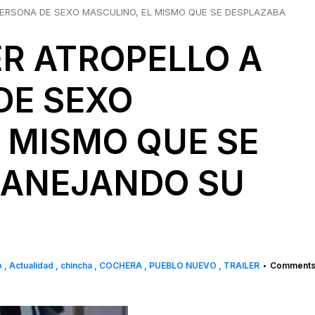
PERSONA DE SEXO MASCULINO, EL MISMO QUE SE DESPLAZABA
R ATROPELLO A
DE SEXO
 MISMO QUE SE
MANEJANDO SU
o
Actualidad
chincha
COCHERA
PUEBLO NUEVO
TRAILER
Comments 
•