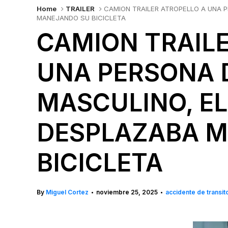
Home
TRAILER
CAMION TRAILER ATROPELLO A UNA 
MANEJANDO SU BICICLETA
CAMION TRAILE
UNA PERSONA 
MASCULINO, EL
DESPLAZABA 
BICICLETA
By
Miguel Cortez
noviembre 25, 2025
accidente de transit
•
•