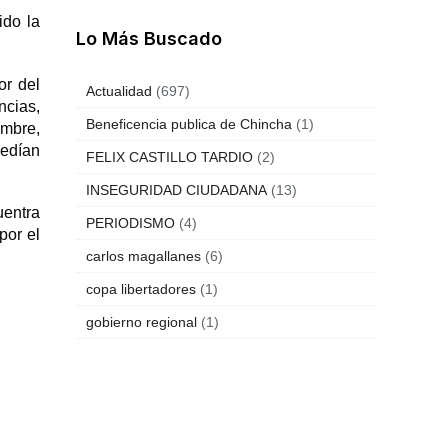
ido la
Lo Más Buscado
or del
Actualidad
(697)
ncias,
Beneficencia publica de Chincha
(1)
ombre,
pedían
FELIX CASTILLO TARDIO
(2)
INSEGURIDAD CIUDADANA
(13)
uentra
PERIODISMO
(4)
por el
carlos magallanes
(6)
copa libertadores
(1)
gobierno regional
(1)