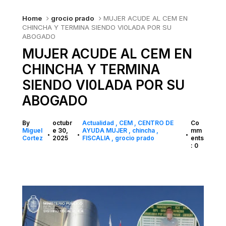
Home
grocio prado
MUJER ACUDE AL CEM EN
CHINCHA Y TERMINA SIENDO VI0LADA POR SU
ABOGADO
MUJER ACUDE AL CEM EN
CHINCHA Y TERMINA
SIENDO VI0LADA POR SU
ABOGADO
By
octubr
Actualidad
CEM
CENTRO DE
Co
Miguel
e 30,
AYUDA MUJER
chincha
mm
•
•
•
Cortez
2025
FISCALIA
grocio prado
ents
: 0