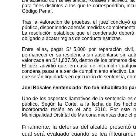
De acuerdo con la sentencia, Rosales Pacheco, actu
para fines distintos a los que le correspondían, inc
Código Penal.
Tras la valoración de pruebas, el juez concluyó qu
pública, disponiendo además medidas complementaria
La resolución establece que el condenado deberá 
obligado a acatar reglas de conducta estrictas.
Entre ellas, pagar S/ 5,000 por reparación civil,
permanecer en su residencia sin ausentarse sin auto
valorizada en S/ 1,837.50, dentro de los primeros die
El juez advirtió que, en caso de incumplir cualqu
condena pasaría a ser de cumplimiento efectivo. La
que serán liquidadas en ejecución de sentencia, com
Joel Rosales sentenciado: No fue inhabilitado pa
Uno de los aspectos llamativos de la sentencia es q
público. Según la Corte, a la fecha de los hech
incorporada recién en el año 2016. Por este m
Municipalidad Distrital de Marcona mientras dure el 
Finalmente, la defensa del alcalde presentó u
cual será evaluado cuando se lea íntegrament