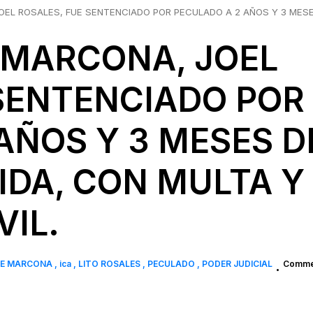
OEL ROSALES, FUE SENTENCIADO POR PECULADO A 2 AÑOS Y 3 MES
 MARCONA, JOEL
 SENTENCIADO POR
AÑOS Y 3 MESES D
IDA, CON MULTA Y
VIL.
DE MARCONA
ica
LITO ROSALES
PECULADO
PODER JUDICIAL
Commen
•