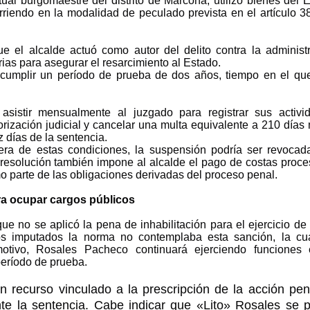
al burgomaestre del distrito de Marcona, utilizó bienes del 
urriendo en la modalidad de peculado prevista en el artículo 3
e el alcalde actuó como autor del delito contra la administ
s para asegurar el resarcimiento al Estado.
cumplir un período de prueba de dos años, tiempo en el qu
 asistir mensualmente al juzgado para registrar sus activi
rización judicial y cancelar una multa equivalente a 210 días 
z días de la sentencia.
iera de estas condiciones, la suspensión podría ser revocad
 resolución también impone al alcalde el pago de costas proce
o parte de las obligaciones derivadas del proceso penal.
ra ocupar cargos públicos
ue no se aplicó la pena de inhabilitación para el ejercicio de
os imputados la norma no contemplaba esta sanción, la cu
otivo, Rosales Pacheco continuará ejerciendo funciones 
período de prueba.
n recurso vinculado a la prescripción de la acción pena
e la sentencia. Cabe indicar que «Lito» Rosales se pe