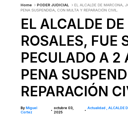
Home
PODER JUDICIAL
EL ALCALDE DE MARCONA, J
PENA SUSPENDIDA, CON MULTA Y REPARACIÓN CIVIL.
EL ALCALDE DE
ROSALES, FUE
PECULADO A 2 
PENA SUSPEND
REPARACIÓN CI
By
Miguel
octubre 03,
Actualidad
ALCALDE 
•
•
Cortez
2025