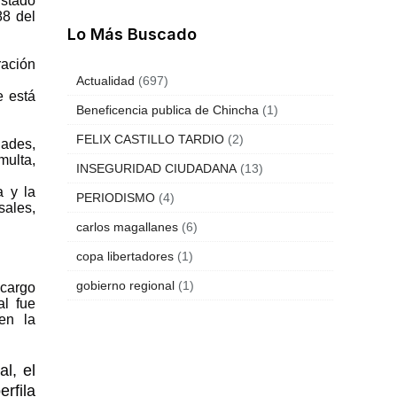
Estado
88 del
Lo Más Buscado
ración
Actualidad
(697)
e está
Beneficencia publica de Chincha
(1)
FELIX CASTILLO TARDIO
(2)
dades,
multa,
INSEGURIDAD CIUDADANA
(13)
a y la
PERIODISMO
(4)
sales,
carlos magallanes
(6)
copa libertadores
(1)
gobierno regional
(1)
 cargo
al fue
en la
l, el
rfila