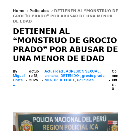
Home
Policiales
𝗗𝗘𝗧𝗜𝗘𝗡𝗘𝗡 𝗔𝗟 ❝𝗠𝗢𝗡𝗦𝗧𝗥𝗨𝗢 𝗗𝗘
𝗚𝗥𝗢𝗖𝗜𝗢 𝗣𝗥𝗔𝗗𝗢❞ 𝗣𝗢𝗥 𝗔𝗕𝗨𝗦𝗔𝗥 𝗗𝗘 𝗨𝗡𝗔 𝗠𝗘𝗡𝗢𝗥
𝗗𝗘 𝗘𝗗𝗔𝗗
𝗗𝗘𝗧𝗜𝗘𝗡𝗘𝗡 𝗔𝗟
❝𝗠𝗢𝗡𝗦𝗧𝗥𝗨𝗢 𝗗𝗘 𝗚𝗥𝗢𝗖𝗜𝗢
𝗣𝗥𝗔𝗗𝗢❞ 𝗣𝗢𝗥 𝗔𝗕𝗨𝗦𝗔𝗥 𝗗𝗘
𝗨𝗡𝗔 𝗠𝗘𝗡𝗢𝗥 𝗗𝗘 𝗘𝗗𝗔𝗗
By
octub
Actualidad
AGRESION SEXUAL
Co
Miguel
re 18,
chincha
DETENIDO
grocio prado
mm
Corte
2025
MENOR DE EDAD
Policiales
ent
•
•
•
z
s :
0