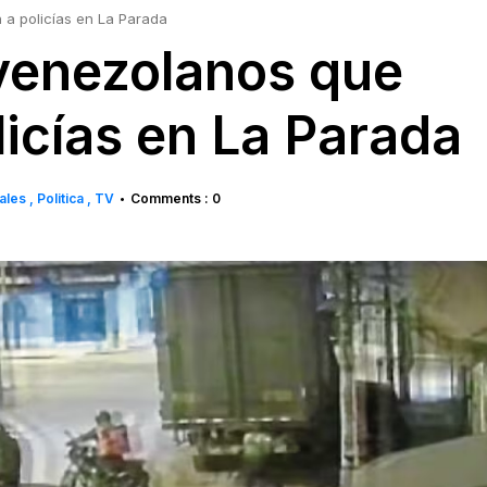
n a policías en La Parada
 venezolanos que
olicías en La Parada
iales
Politica
TV
Comments : 0
•