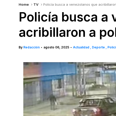
Home
TV
Policía busca a venezolanos que acribillaro
Policía busca a
acribillaron a p
By
Redacción
agosto 06, 2025
Actualidad
Deporte
Polic
•
•