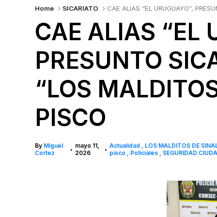
Home
SICARIATO
CAE ALIAS “EL URUGUAYO”, PRESU
CAE ALIAS “EL
PRESUNTO SICA
“LOS MALDITOS
PISCO
By
Miguel
mayo 11,
Actualidad
LOS MALDITOS DE SIN
•
•
Cortez
2026
pisco
Policiales
SEGURIDAD CIUD