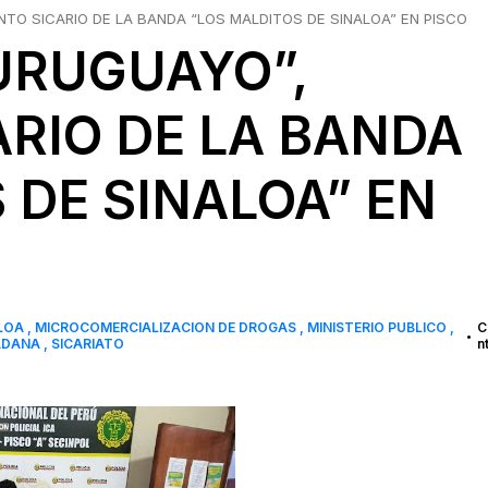
NTO SICARIO DE LA BANDA “LOS MALDITOS DE SINALOA” EN PISCO
 URUGUAYO”,
RIO DE LA BANDA
 DE SINALOA” EN
ALOA
MICROCOMERCIALIZACION DE DROGAS
MINISTERIO PUBLICO
C
•
ADANA
SICARIATO
n