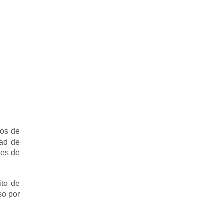
tos de
dad de
tes de
ito de
so por