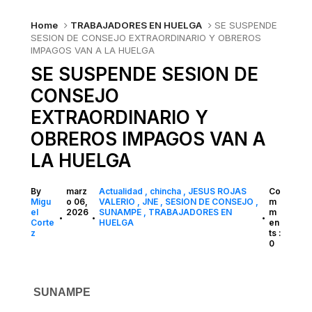
Home
TRABAJADORES EN HUELGA
SE SUSPENDE
SESION DE CONSEJO EXTRAORDINARIO Y OBREROS
IMPAGOS VAN A LA HUELGA
SE SUSPENDE SESION DE
CONSEJO
EXTRAORDINARIO Y
OBREROS IMPAGOS VAN A
LA HUELGA
By
marz
Actualidad
chincha
JESUS ROJAS
Co
Migu
o 06,
VALERIO
JNE
SESION DE CONSEJO
m
el
2026
SUNAMPE
TRABAJADORES EN
m
•
•
•
Corte
HUELGA
en
z
ts :
0
SUNAMPE