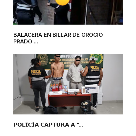
BALACERA EN BILLAR DE GROCIO
PRADO ...
𝗣𝗢𝗟𝗜𝗖𝗜́𝗔 𝗖𝗔𝗣𝗧𝗨𝗥𝗔 𝗔 “...