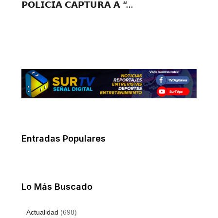
𝗣𝗢𝗟𝗜𝗖𝗜́𝗔 𝗖𝗔𝗣𝗧𝗨𝗥𝗔 𝗔 “...
Entradas Populares
Lo Más Buscado
Actualidad
(698)