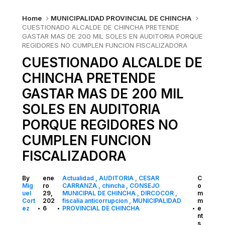
Home
MUNICIPALIDAD PROVINCIAL DE CHINCHA
CUESTIONADO ALCALDE DE CHINCHA PRETENDE
GASTAR MAS DE 200 MIL SOLES EN AUDITORIA PORQUE
REGIDORES NO CUMPLEN FUNCION FISCALIZADORA
CUESTIONADO ALCALDE DE
CHINCHA PRETENDE
GASTAR MAS DE 200 MIL
SOLES EN AUDITORIA
PORQUE REGIDORES NO
CUMPLEN FUNCION
FISCALIZADORA
By
ene
Actualidad
AUDITORIA
CESAR
C
Mig
ro
CARRANZA
chincha
CONSEJO
o
uel
29,
MUNICIPAL DE CHINCHA
DIRCOCOR
m
Cort
202
fiscalia anticorrupcion
MUNICIPALIDAD
m
ez
6
PROVINCIAL DE CHINCHA
e
•
•
•
nt
s