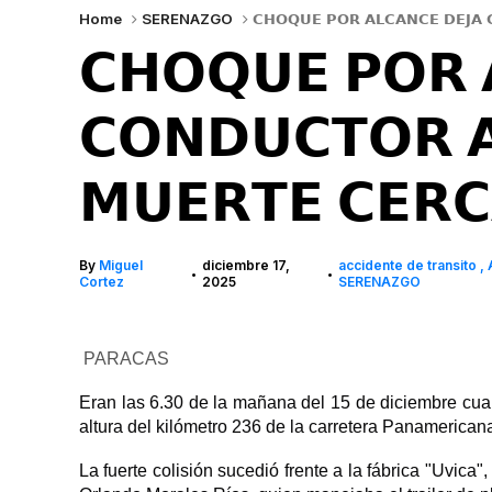
Home
SERENAZGO
𝗖𝗛𝗢𝗤𝗨𝗘 𝗣𝗢𝗥 𝗔𝗟𝗖𝗔𝗡𝗖𝗘 𝗗𝗘𝗝𝗔 
𝗖𝗛𝗢𝗤𝗨𝗘 𝗣𝗢𝗥 
𝗖𝗢𝗡𝗗𝗨𝗖𝗧𝗢𝗥 𝗔
𝗠𝗨𝗘𝗥𝗧𝗘 𝗖𝗘𝗥𝗖
By
Miguel
diciembre 17,
accidente de transito
•
•
Cortez
2025
SERENAZGO
PARACAS
Eran las 6.30 de la mañana del 15 de diciembre cuand
altura del kilómetro 236 de la carretera Panamerican
La fuerte colisión sucedió frente a la fábrica "Uvica