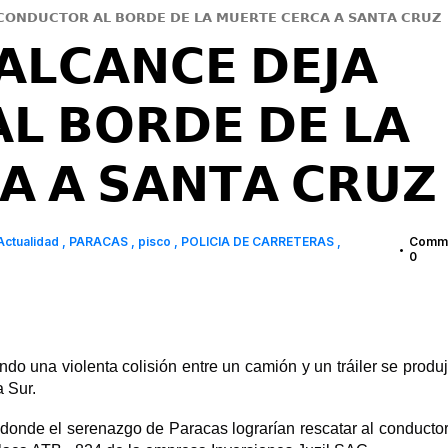
𝗖𝗢𝗡𝗗𝗨𝗖𝗧𝗢𝗥 𝗔𝗟 𝗕𝗢𝗥𝗗𝗘 𝗗𝗘 𝗟𝗔 𝗠𝗨𝗘𝗥𝗧𝗘 𝗖𝗘𝗥𝗖𝗔 𝗔 𝗦𝗔𝗡𝗧𝗔 𝗖𝗥𝗨𝗭
𝗟𝗖𝗔𝗡𝗖𝗘 𝗗𝗘𝗝𝗔
𝗟 𝗕𝗢𝗥𝗗𝗘 𝗗𝗘 𝗟𝗔
𝗔 𝗔 𝗦𝗔𝗡𝗧𝗔 𝗖𝗥𝗨𝗭
Actualidad
PARACAS
pisco
POLICIA DE CARRETERAS
Comme
•
0
o una violenta colisión entre un camión y un tráiler se produj
a Sur.
", donde el serenazgo de Paracas lograrían rescatar al conducto