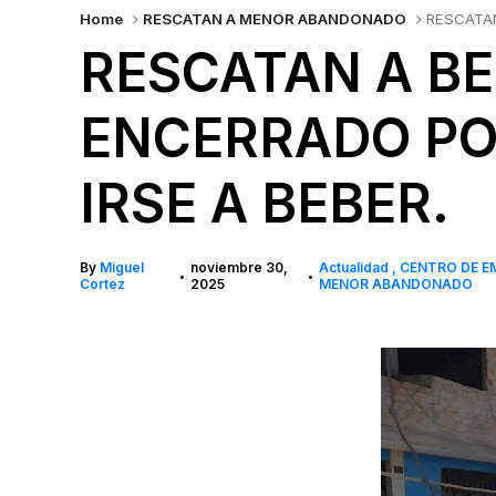
Home
RESCATAN A MENOR ABANDONADO
RESCATAN
RESCATAN A BE
ENCERRADO PO
IRSE A BEBER.
By
Miguel
noviembre 30,
Actualidad
CENTRO DE E
•
•
Cortez
2025
MENOR ABANDONADO