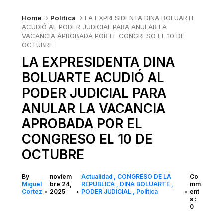
Home
Politica
LA EXPRESIDENTA DINA BOLUARTE
ACUDIÓ AL PODER JUDICIAL PARA ANULAR LA
VACANCIA APROBADA POR EL CONGRESO EL 10 DE
OCTUBRE
LA EXPRESIDENTA DINA
BOLUARTE ACUDIÓ AL
PODER JUDICIAL PARA
ANULAR LA VACANCIA
APROBADA POR EL
CONGRESO EL 10 DE
OCTUBRE
By
noviem
Actualidad
CONGRESO DE LA
Co
Miguel
bre 24,
REPUBLICA
DINA BOLUARTE
mm
Cortez
2025
PODER JUDICIAL
Politica
ent
•
•
•
s :
0