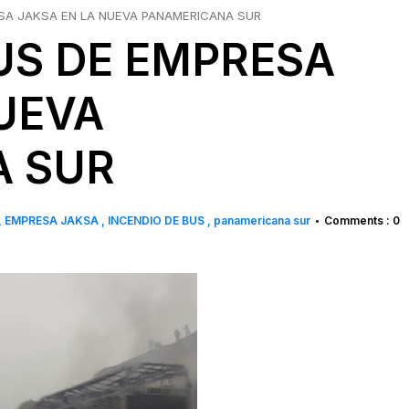
ESA JAKSA EN LA NUEVA PANAMERICANA SUR
US DE EMPRESA
UEVA
A SUR
EMPRESA JAKSA
INCENDIO DE BUS
panamericana sur
Comments : 0
•