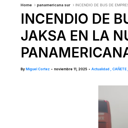
Home
panamericana sur
INCENDIO DE BUS DE EMPR
INCENDIO DE B
JAKSA EN LA N
PANAMERICAN
By
Miguel Cortez
noviembre 11, 2025
Actualidad
CAÑETE
•
•