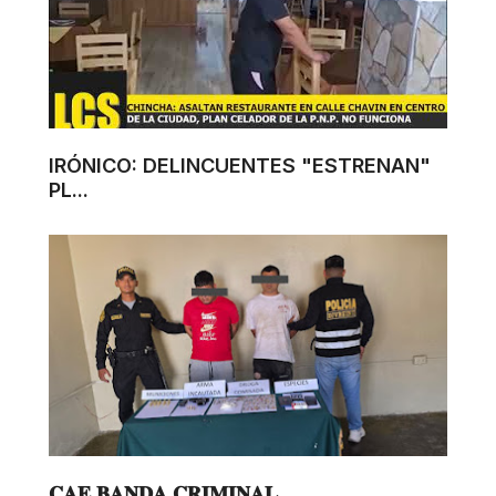
IRÓNICO: DELINCUENTES "ESTRENAN"
PL...
𝐂𝐀𝐄 𝐁𝐀𝐍𝐃𝐀 𝐂𝐑𝐈𝐌𝐈𝐍𝐀𝐋 ...