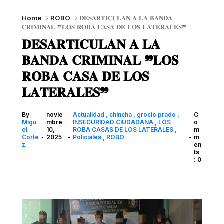
Home
ROBO
𝐃𝐄𝐒𝐀𝐑𝐓𝐈𝐂𝐔𝐋𝐀𝐍 𝐀 𝐋𝐀 𝐁𝐀𝐍𝐃𝐀
𝐂𝐑𝐈𝐌𝐈𝐍𝐀𝐋 ❞𝐋𝐎𝐒 𝐑𝐎𝐁𝐀 𝐂𝐀𝐒𝐀 𝐃𝐄 𝐋𝐎𝐒 𝐋𝐀𝐓𝐄𝐑𝐀𝐋𝐄𝐒❞
𝐃𝐄𝐒𝐀𝐑𝐓𝐈𝐂𝐔𝐋𝐀𝐍 𝐀 𝐋𝐀
𝐁𝐀𝐍𝐃𝐀 𝐂𝐑𝐈𝐌𝐈𝐍𝐀𝐋 ❞𝐋𝐎𝐒
𝐑𝐎𝐁𝐀 𝐂𝐀𝐒𝐀 𝐃𝐄 𝐋𝐎𝐒
𝐋𝐀𝐓𝐄𝐑𝐀𝐋𝐄𝐒❞
By
novie
Actualidad
chincha
grocio prado
C
Migu
mbre
INSEGURIDAD CIUDADANA
LOS
o
el
10,
ROBA CASAS DE LOS LATERALES
m
Corte
2025
Policiales
ROBO
m
•
•
•
z
en
ts
: 0