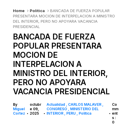
Home
Politica
BANCADA DE FUERZA POPULAR
PRESENTARA MOCION DE INTERPELACION A MINISTRO
DEL INTERIOR, PERO NO APOYARA VACANCIA
PRESIDENCIAL
BANCADA DE FUERZA
POPULAR PRESENTARA
MOCION DE
INTERPELACION A
MINISTRO DEL INTERIOR,
PERO NO APOYARA
VACANCIA PRESIDENCIAL
By
octubr
Actualidad
CARLOS MALAVER
Co
Miguel
e 09,
CONGRESO
MINISTERIO DEL
mm
Cortez
2025
INTERIOR
PERU
Politica
ent
•
•
•
s :
0