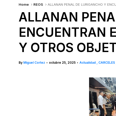
Home
REOS
ALLANAN PENAL DE LURIGANCHO Y ENC
ALLANAN PENA
ENCUENTRAN E
Y OTROS OBJE
By
Miguel Cortez
octubre 25, 2025
Actualidad
CARCELES
•
•