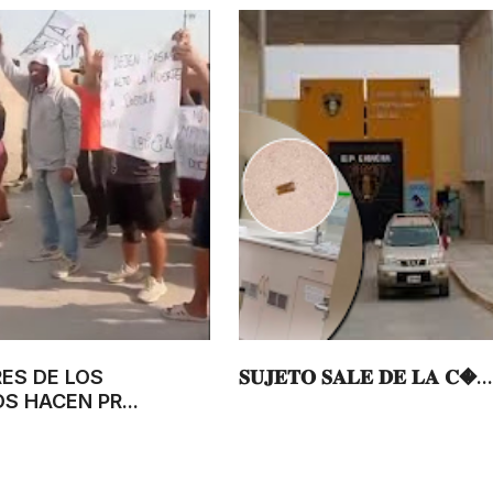
RES DE LOS
𝐒𝐔𝐉𝐄𝐓𝐎 𝐒𝐀𝐋𝐄 𝐃𝐄 𝐋𝐀 𝐂..
S HACEN PR...