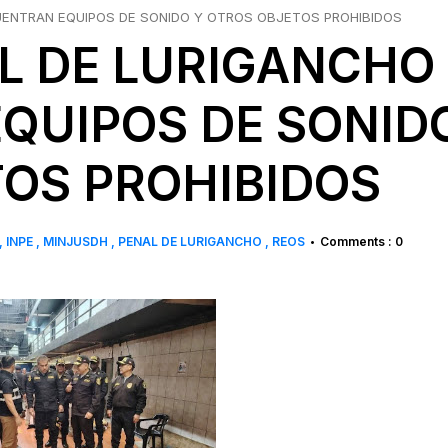
UENTRAN EQUIPOS DE SONIDO Y OTROS OBJETOS PROHIBIDOS
L DE LURIGANCHO
QUIPOS DE SONID
TOS PROHIBIDOS
INPE
MINJUSDH
PENAL DE LURIGANCHO
REOS
Comments : 0
•